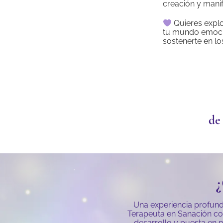
creación y manif
Quieres explo
tu mundo emoci
sostenerte en lo
de
Una experiencia profunda
Terapeuta en Sanación con 
desarrollo y puesta en p