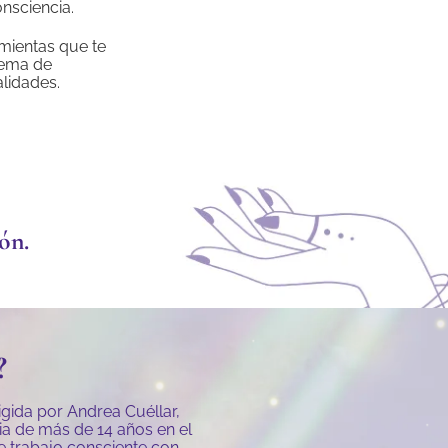
nsciencia.
mientas que te
tema de
alidades.
ón.
?
igida por Andrea Cuéllar,
cia de más de 14 años en el
de trabajo consciente con