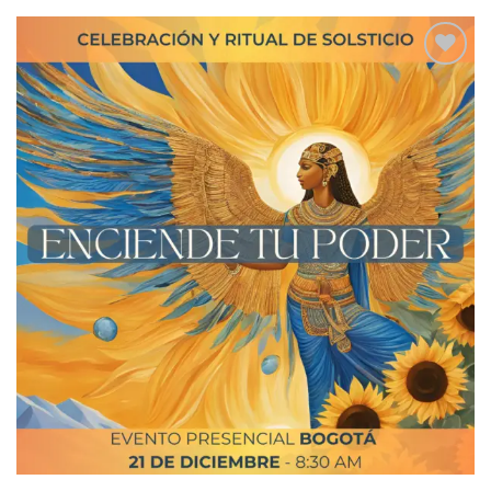
Añadir
a la
lista
de
deseos