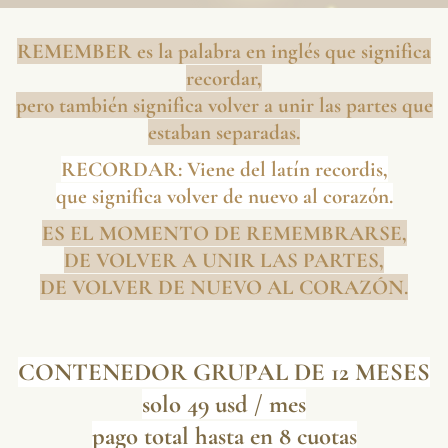
REMEMBER es la palabra en inglés que significa
recordar,
pero también significa volver a unir las partes que
estaban separadas.
RECORDAR: Viene del latín recordis,
que significa volver de nuevo al corazón.
ES EL MOMENTO DE REMEMBRARSE,
DE VOLVER A UNIR LAS PARTES,
DE VOLVER DE NUEVO AL CORAZÓN.
CONTENEDOR GRUPAL DE 12 MESES
solo 49 usd / mes
pago total hasta en 8 cuotas